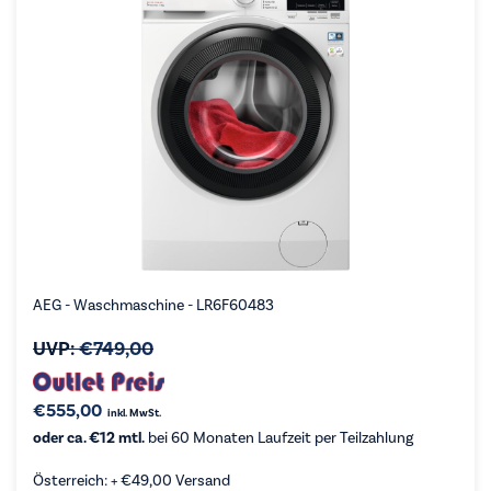
AEG - Waschmaschine - LR6F60483
UVP:
€
749,00
€
555,00
inkl. MwSt.
oder ca. €12 mtl.
bei 60 Monaten Laufzeit per Teilzahlung
Österreich: +
€
49,00
Versand