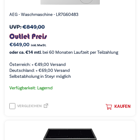
AEG - Waschmaschine - LR7G60483
UVP:
€
849,00
€
649,00
inkl. MwSt.
oder ca. €14 mtl.
bei 60 Monaten Laufzeit per Teilzahlung
Österreich: +
€
49,00
Versand
Deutschland: +
€
69,00
Versand
Selbstabholung in Steyr möglich
Verfügbarkeit: Lagernd
VERGLEICHEN
KAUFEN