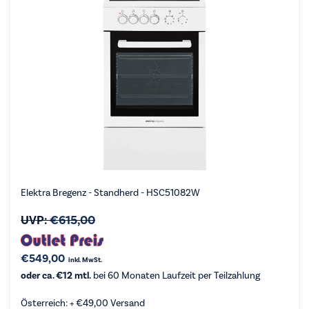
Elektra Bregenz - Standherd - HSC51082W
UVP:
€
615,00
€
549,00
inkl. MwSt.
oder ca. €12 mtl.
bei 60 Monaten Laufzeit per Teilzahlung
Österreich: +
€
49,00
Versand