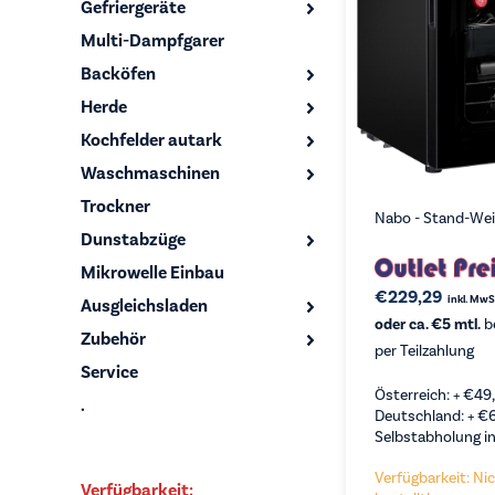
Gefriergeräte
Multi-Dampfgarer
Backöfen
Herde
Kochfelder autark
Waschmaschinen
Trockner
Nabo - Stand-Wei
Dunstabzüge
Mikrowelle Einbau
€
229,29
inkl. MwS
Ausgleichsladen
oder ca. €5 mtl.
b
Zubehör
per Teilzahlung
Service
Österreich: +
€
49
.
Deutschland: +
€
Selbstabholung in
Verfügbarkeit: Nic
Verfügbarkeit: