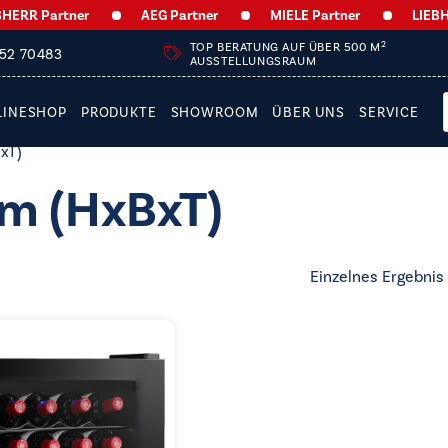
RR Partner
AEG Partner
MIELE Partner
LIEBHER
2
TOP BERATUNG AUF ÜBER 500 M
252 70483
AUSSTELLUNGSRAUM
LINESHOP
PRODUKTE
SHOWROOM
ÜBER UNS
SERVICE
xT)
 (HxBxT)
Einzelnes Ergebnis