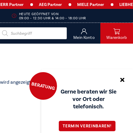
R Partner
AEG Partner
MIELE Partner
LIEBHERR 
HEUTE GEÖFFNET VON
09:00 – 12:30 UHR & 14:00 – 18:00 UHR
Products
search
Mein Konto
Warenkorb
 wird angezeigt
BERATUNG
Gerne beraten wir Sie
vor Ort oder
telefonisch.
TERMIN VEREINBAREN!