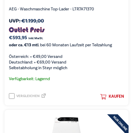
AEG - Waschmaschine Top-Lader - LTR7A71370
UVP:
€
1.199,00
€
593,95
inkl. MwSt.
oder ca. €13 mtl.
bei 60 Monaten Laufzeit per Teilzahlung
Österreich: +
€
49,00
Versand
Deutschland: +
€
69,00
Versand
Selbstabholung in Steyr möglich
Verfügbarkeit: Lagernd
VERGLEICHEN
KAUFEN