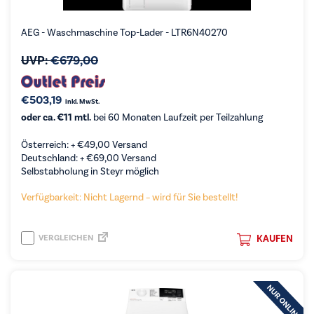
AEG - Waschmaschine Top-Lader - LTR6N40270
UVP:
€
679,00
€
503,19
inkl. MwSt.
oder ca. €11 mtl.
bei 60 Monaten Laufzeit per Teilzahlung
Österreich: +
€
49,00
Versand
Deutschland: +
€
69,00
Versand
Selbstabholung in Steyr möglich
Verfügbarkeit: Nicht Lagernd – wird für Sie bestellt!
VERGLEICHEN
KAUFEN