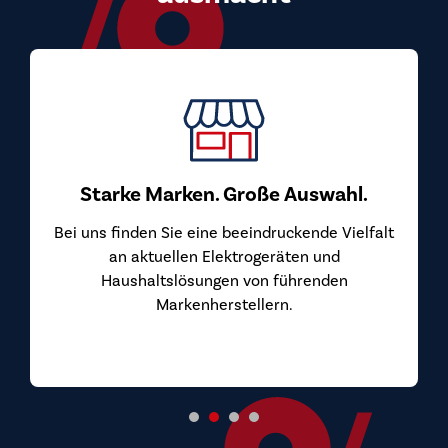
Top Pre
Bei uns kaufen
überzeugen. W
von den Herste
ke Marken. Große Auswahl.
inden Sie eine beeindruckende Vielfalt
 aktuellen Elektrogeräten und
shaltslösungen von führenden
Markenherstellern.