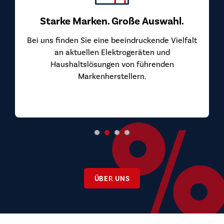
Starke Marken. Große Auswahl.
Top
uns finden Sie eine beeindruckende Vielfalt
Bei uns 
an aktuellen Elektrogeräten und
überzeu
Haushaltslösungen von führenden
von den 
Markenherstellern.
ÜBER UNS