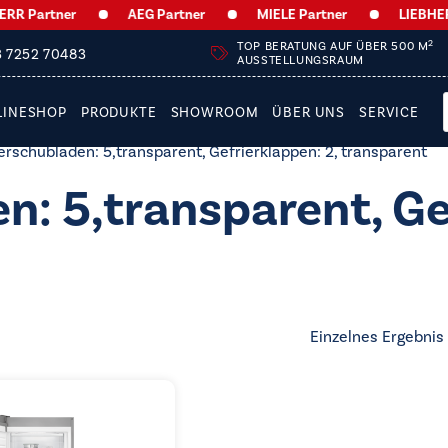
 Partner
AEG Partner
MIELE Partner
LIEBHERR 
2
TOP BERATUNG AUF ÜBER 500 M
3 7252 70483
AUSSTELLUNGSRAUM
LINESHOP
PRODUKTE
SHOWROOM
ÜBER UNS
SERVICE
rschubladen: 5,transparent, Gefrierklappen: 2, transparent
n: 5,transparent, Ge
Einzelnes Ergebnis