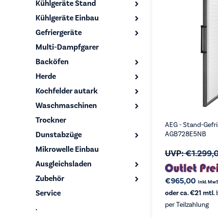
Kühlgeräte Stand
Kühlgeräte Einbau
Gefriergeräte
Multi-Dampfgarer
Backöfen
Herde
Kochfelder autark
Waschmaschinen
Trockner
AEG - Stand-Gefri
Dunstabzüge
AGB728E5NB
Mikrowelle Einbau
UVP:
€
1.299,
Ausgleichsladen
Zubehör
€
965,00
inkl. MwS
Service
oder ca. €21 mtl.
b
per Teilzahlung
.