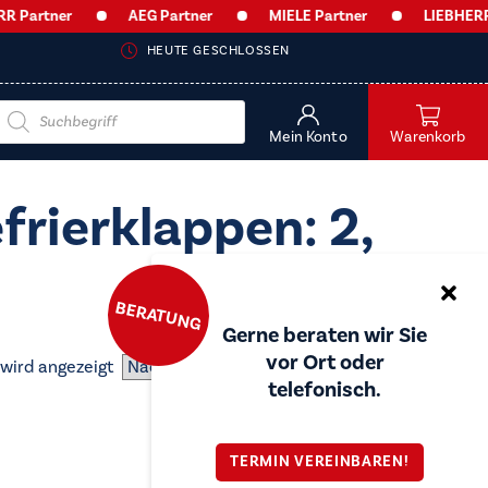
Partner
AEG Partner
MIELE Partner
LIEBHERR P
HEUTE GESCHLOSSEN
Products
search
Mein Konto
Warenkorb
frierklappen: 2,
BERATUNG
Gerne beraten wir Sie
vor Ort oder
 wird angezeigt
telefonisch.
TERMIN VEREINBAREN!