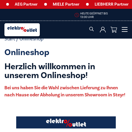
AEG Partner
MIELE Partner
LIEBHERR Partner
HEUTE GEÖFFNET BIS
13:00 UHR
Start
/ Onlineshop
Onlineshop
Herzlich willkommen in
unserem Onlineshop!
Bei uns haben Sie die Wahl zwischen Lieferung zu Ihnen
nach Hause oder Abholung in unserem Showroom in Steyr!