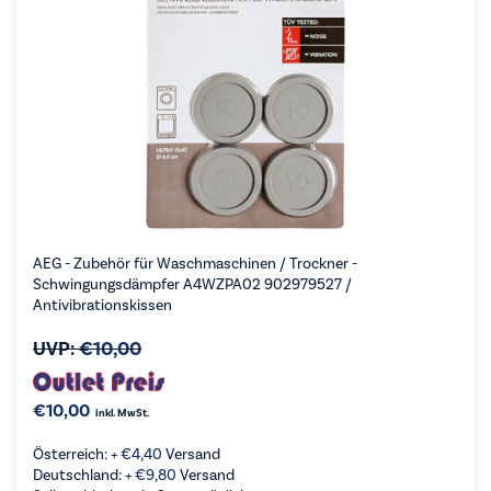
AEG - Zubehör für Waschmaschinen / Trockner -
Schwingungsdämpfer A4WZPA02 902979527 /
Antivibrationskissen
UVP:
€
10,00
€
10,00
inkl. MwSt.
Österreich: +
€
4,40
Versand
Deutschland: +
€
9,80
Versand