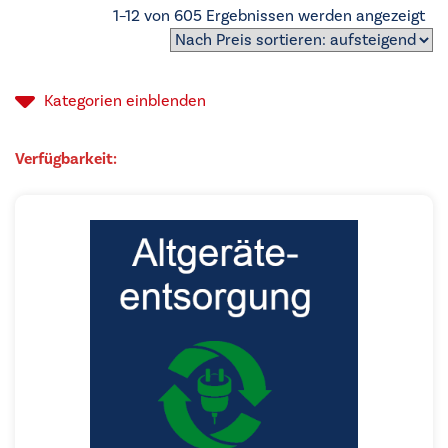
Na
1–12 von 605 Ergebnissen werden angezeigt
Pre
sor
auf
Kategorien
einblenden
Verfügbarkeit: