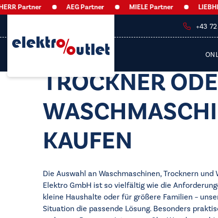
 Partner
AEG Partner
MIELE Partner
LIEBHERR 
+43 7
ON
TROCKNER OD
WASCHMASCHI
KAUFEN
Die Auswahl an Waschmaschinen, Trocknern und 
Elektro GmbH ist so vielfältig wie die Anforderun
kleine Haushalte oder für größere Familien – unser
Situation die passende Lösung. Besonders praktis