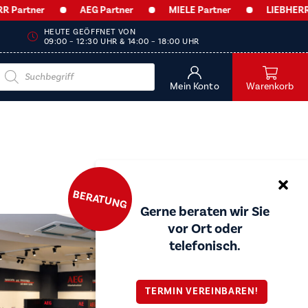
rtner
AEG Partner
MIELE Partner
LIEBHERR Par
HEUTE GEÖFFNET VON
09:00 – 12:30 UHR & 14:00 – 18:00 UHR
Products
search
Mein Konto
Warenkorb
BERATUNG
Gerne beraten wir Sie
vor Ort oder
telefonisch.
TERMIN VEREINBAREN!