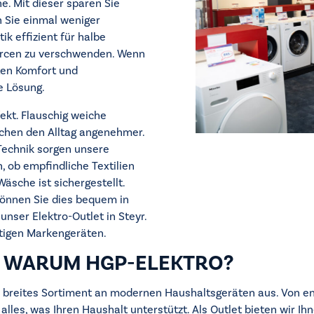
. Mit dieser sparen Sie
 Sie einmal weniger
k effizient für halbe
urcen zu verschwenden. Wenn
ten Komfort und
le Lösung.
ekt. Flauschig weiche
chen den Alltag angenehmer.
echnik sorgen unsere
, ob empfindliche Textilien
Wäsche ist sichergestellt.
können Sie dies bequem in
nser Elektro-Outlet in Steyr.
rtigen Markengeräten.
 WARUM HGP-ELEKTRO?
in breites Sortiment an modernen Haushaltsgeräten aus. Von e
 alles, was Ihren Haushalt unterstützt. Als Outlet bieten wir I