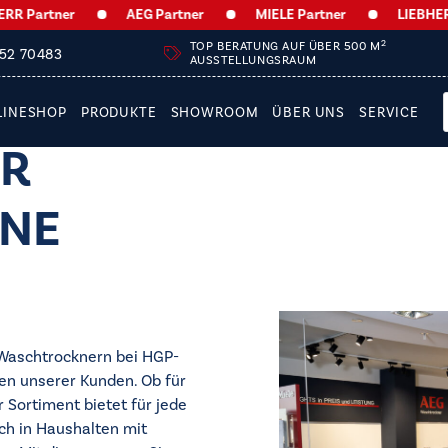
Partner
AEG Partner
MIELE Partner
LIEBHERR Pa
2
TOP BERATUNG AUF ÜBER 500 M
252 70483
AUSSTELLUNGSRAUM
LINESHOP
PRODUKTE
SHOWROOM
ÜBER UNS
SERVICE
ER
NE
Waschtrocknern bei HGP-
gen unserer Kunden. Ob für
 Sortiment bietet für jede
ch in Haushalten mit