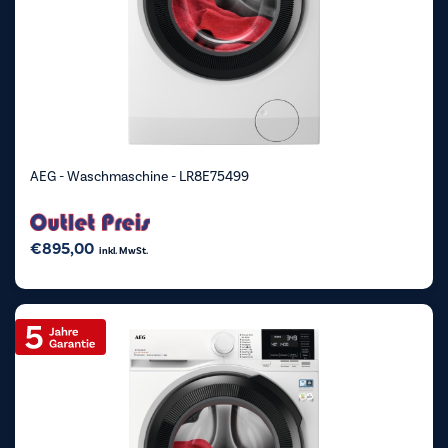
AEG - Waschmaschine - LR8E75499
€
895,00
inkl. MwSt.