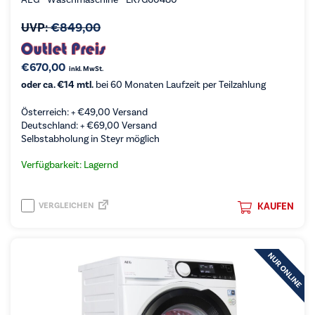
AEG - Waschmaschine - LR7G60480
UVP:
€
849,00
€
670,00
inkl. MwSt.
oder ca. €14 mtl.
bei 60 Monaten Laufzeit per Teilzahlung
Österreich: +
€
49,00
Versand
Deutschland: +
€
69,00
Versand
Selbstabholung in Steyr möglich
Verfügbarkeit: Lagernd
VERGLEICHEN
KAUFEN