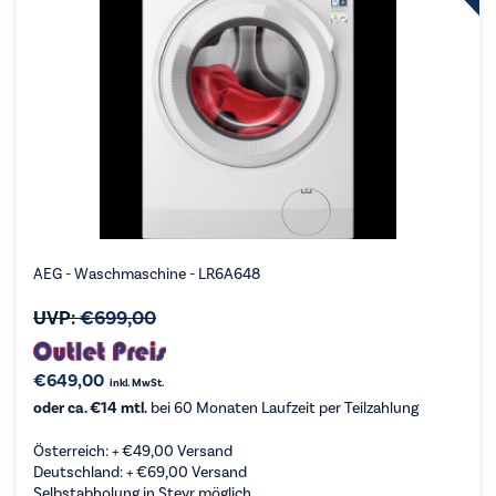
AEG - Waschmaschine - LR6A648
UVP:
€
699,00
€
649,00
inkl. MwSt.
oder ca. €14 mtl.
bei 60 Monaten Laufzeit per Teilzahlung
Österreich: +
€
49,00
Versand
Deutschland: +
€
69,00
Versand
Selbstabholung in Steyr möglich