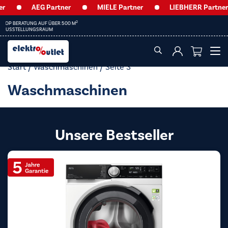
AEG Partner
MIELE Partner
LIEBHERR Partner
HEUTE GEÖFFNET BIS
13:00 UHR
Start
/
Waschmaschinen
/ Seite 3
Waschmaschinen
Unsere Bestseller