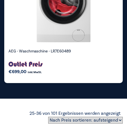
AEG - Waschmaschine - LR7E60489
€
699,00
inkl. MwSt.
Na
25–36 von 101 Ergebnissen werden angezeigt
Pre
sor