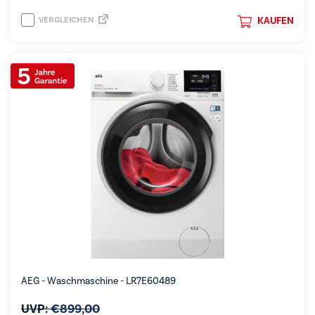
VERGLEICHEN
KAUFEN
AEG - Waschmaschine - LR7E60489
UVP:
€
899,00