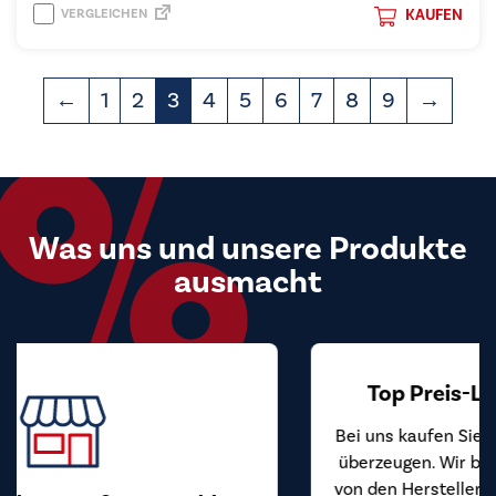
VERGLEICHEN
KAUFEN
←
1
2
3
4
5
6
7
8
9
→
Was uns und unsere Produkte
ausmacht
Top Preis-Leistungs-Verhältnis
Bei uns kaufen Sie Markengeräte zu Preisen, die
überzeugen. Wir beziehen unsere Geräte direkt
von den Herstellern und geben diesen Vorteil an