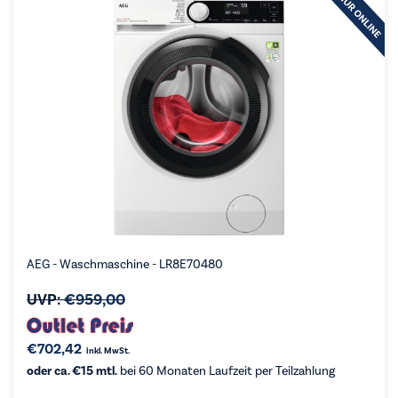
AEG - Waschmaschine - LR8E70480
UVP:
€
959,00
€
702,42
inkl. MwSt.
oder ca. €15 mtl.
bei 60 Monaten Laufzeit per Teilzahlung