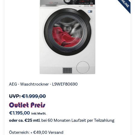
AEG - Waschtrockner - L9WEF80690
UVP:
€
1.999,00
€
1.195,00
inkl. MwSt.
oder ca. €25 mtl.
bei 60 Monaten Laufzeit per Teilzahlung
Österreich: +
€
49,00
Versand