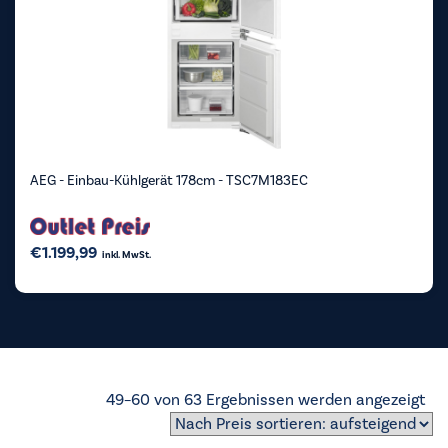
AEG - Einbau-Kühlgerät 178cm - TSC7M183EC
€
1.199,99
inkl. MwSt.
Na
49–60 von 63 Ergebnissen werden angezeigt
Pre
sor