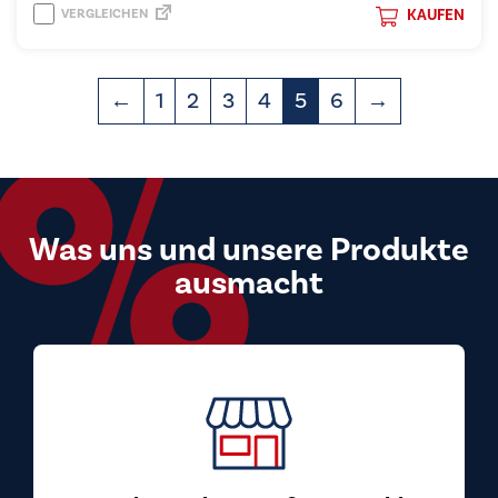
VERGLEICHEN
KAUFEN
←
1
2
3
4
5
6
→
Was uns und unsere Produkte
ausmacht
Top Preis-Leistungs-Verhältnis
Bei uns kaufen Sie Markengeräte zu Preisen, die
überzeugen. Wir beziehen unsere Geräte direkt
von den Herstellern und geben diesen Vorteil an