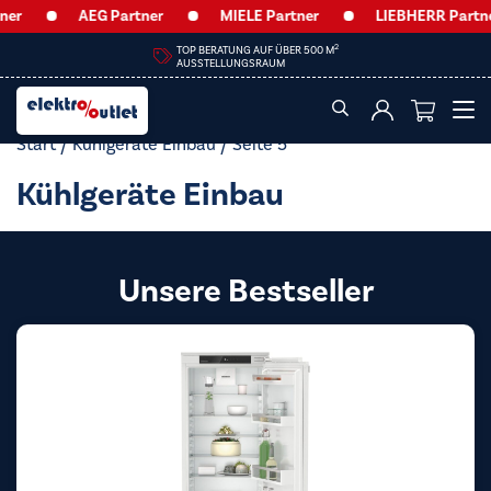
AEG Partner
MIELE Partner
LIEBHERR Partner
HEUTE GEÖFFNET BIS
13:00 UHR
Start
/
Kühlgeräte Einbau
/ Seite 5
Kühlgeräte Einbau
Unsere Bestseller