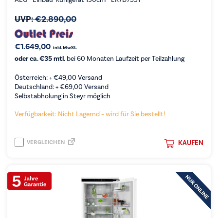
AEG - Einbau-Kühlgerät 190cm - EK7D75S1
UVP:
€
2.890,00
€
1.649,00
inkl. MwSt.
oder ca. €35 mtl.
bei 60 Monaten Laufzeit per Teilzahlung
Österreich: +
€
49,00
Versand
Deutschland: +
€
69,00
Versand
Selbstabholung in Steyr möglich
Verfügbarkeit: Nicht Lagernd – wird für Sie bestellt!
VERGLEICHEN
KAUFEN