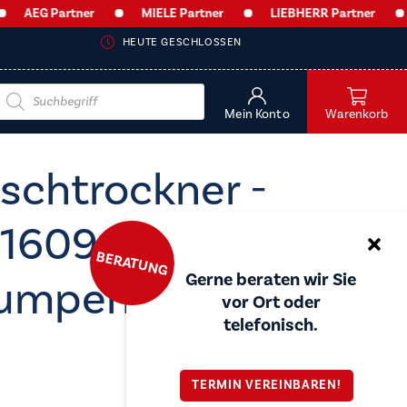
G Partner
MIELE Partner
LIEBHERR Partner
AEG
HEUTE GESCHLOSSEN
Products
search
Mein Konto
Warenkorb
schtrockner -
609 mit
BERATUNG
Gerne beraten wir Sie
mpentrocknung
vor Ort oder
telefonisch.
TERMIN VEREINBAREN!