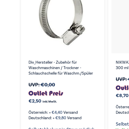
Div_Hersteller - Zubehör für
NIKWAX
Waschmaschinen / Trockner -
300 ml
Schlauchschelle für Waschm./Spüler
UVP:
UVP:
€
0,00
€
8,70
€
2,50
inkl. MwSt.
Österre
Österreich: +
€
4,40
Versand
Deutsc
Deutschland: +
€
9,80
Versand
Selbst