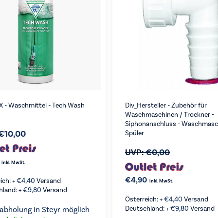
 - Waschmittel - Tech Wash
Div_Hersteller - Zubehör für
Waschmaschinen / Trockner -
Siphonanschluss - Waschmasc
€
10,00
Spüler
UVP:
€
0,00
inkl. MwSt.
€
4,90
ich: +
€
4,40
Versand
inkl. MwSt.
hland: +
€
9,80
Versand
Österreich: +
€
4,40
Versand
Deutschland: +
€
9,80
Versand
abholung in Steyr möglich