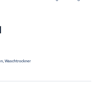
en
,
Waschtrockner