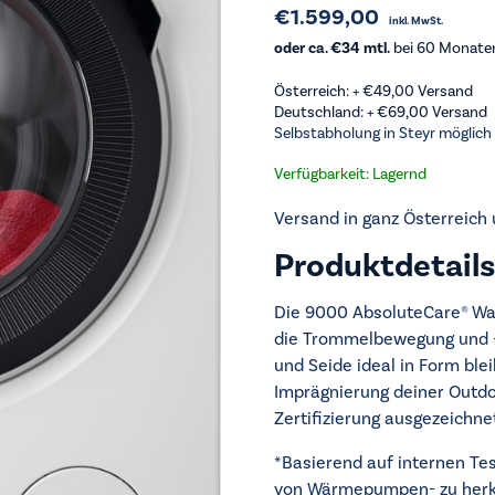
€
1.599,00
inkl. MwSt.
oder ca. €34 mtl.
bei 60 Monaten 
Österreich: +
€
49,00
Versand
Deutschland: +
€
69,00
Versand
Selbstabholung in Steyr möglich
Verfügbarkeit: Lagernd
Versand in ganz Österreich
Produktdetails
Die 9000 AbsoluteCare® W
die Trommelbewegung und -t
und Seide ideal in Form ble
Imprägnierung deiner Outd
Zertifizierung ausgezeichne
*Basierend auf internen Te
von Wärmepumpen- zu herkö