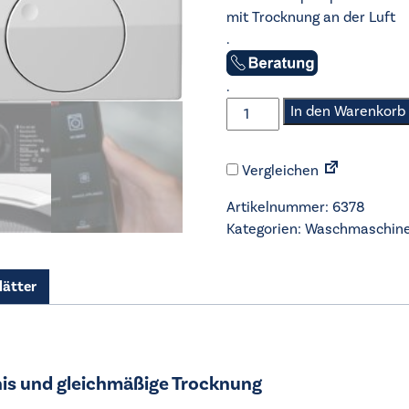
mit Trocknung an der Luft
.
.
AEG
In den Warenkorb
-
Waschtrockner
Vergleichen
-
LWR9W81609
Artikelnummer:
6378
mit
Kategorien:
Waschmaschin
Wärmepumpentrocknung
Menge
lätter
nis und gleichmäßige Trocknung