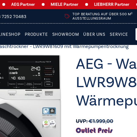
EG Partner
MIELE Partner
LIEBHERR Partner
AE
2
TOP BERATUNG AUF ÜBER 500 M
3 7252 70483
AUSSTELLUNGSRAUM
LINESHOP
PRODUKTE
SHOWROOM
ÜBER UNS
SERVICE
Waschtrockner – LWR9W81609 mit Wärmepumpentrocknung
AEG - Wa
LWR9W81
Wärmepu
UVP:
€
1.999,00