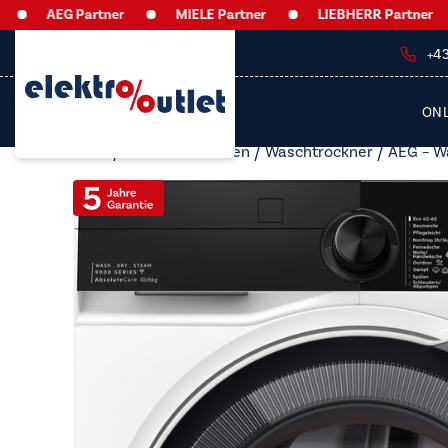
AEG Partner
MIELE Partner
LIEBHERR Partner
A
+4
ON
Start
/
Waschmaschinen
/
Waschtrockner
/ AEG – 