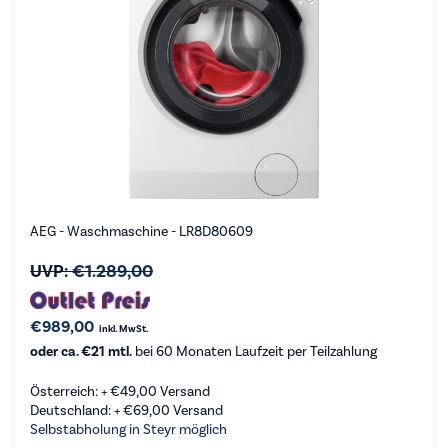
AEG - Waschmaschine - LR8D80609
UVP:
€
1.289,00
€
989,00
inkl. MwSt.
oder ca. €21 mtl.
bei 60 Monaten Laufzeit per Teilzahlung
Österreich: +
€
49,00
Versand
Deutschland: +
€
69,00
Versand
Selbstabholung in Steyr möglich