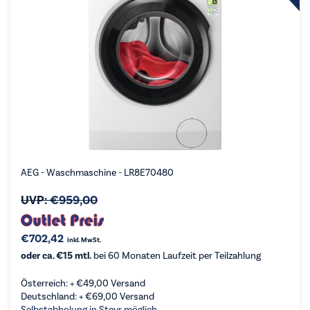
AEG - Waschmaschine - LR8E70480
UVP:
€
959,00
€
702,42
inkl. MwSt.
oder ca. €15 mtl.
bei 60 Monaten Laufzeit per Teilzahlung
Österreich: +
€
49,00
Versand
Deutschland: +
€
69,00
Versand
Selbstabholung in Steyr möglich