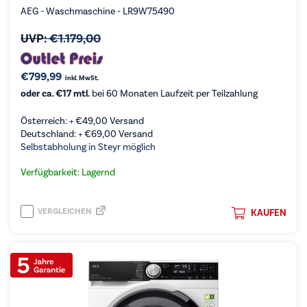
AEG - Waschmaschine - LR9W75490
UVP:
€
1.179,00
€
799,99
inkl. MwSt.
oder ca. €17 mtl.
bei 60 Monaten Laufzeit per Teilzahlung
Österreich: +
€
49,00
Versand
Deutschland: +
€
69,00
Versand
Selbstabholung in Steyr möglich
Verfügbarkeit: Lagernd
VERGLEICHEN
KAUFEN