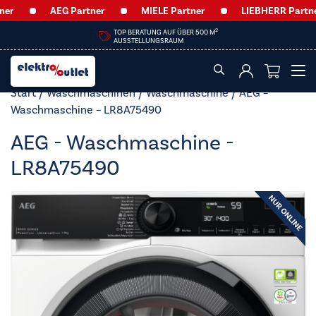
AEG Partner
MIELE Partner
LIEBHERR Partner
HEUTE GEÖFFNET VON
09:00 – 12:30 UHR & 14:00 – 18:00 UHR
Start
/
Waschmaschinen
/
Waschmaschine
/ AEG –
Waschmaschine – LR8A75490
AEG - Waschmaschine -
LR8A75490