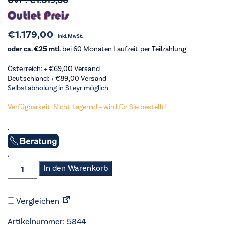
UVP:
€
1.619,00
€
1.179,00
inkl. MwSt.
oder ca. €25 mtl.
bei 60 Monaten Laufzeit per Teilzahlung
Österreich: +
€
69,00
Versand
Deutschland: +
€
89,00
Versand
Selbstabholung in Steyr möglich
Verfügbarkeit: Nicht Lagernd – wird für Sie bestellt!
.
.
Exquisit
In den Warenkorb
-
Side
Vergleichen
by
Side
Artikelnummer:
5844
-