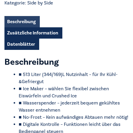
Kategorie:
Side by Side
SBS520-
CF-
040E
Beschreibung
inoxlook-
Zusätzliche Information
az
Menge
Datenblätter
Beschreibung
■ 513 Liter (344/169)L Nutzinhalt – für Ihr Kühl-
&Gefriergut
■ Ice Maker – wählen Sie flexibel zwischen
Eiswürfeln und Crushed Ice
■ Wasserspender – jederzeit bequem gekühltes
Wasser entnehmen
■ No-Frost – Kein aufwändiges Abtauen mehr nötig!
■ Digitale Kontrolle – Funktionen leicht über das
Bedienpanel steuern