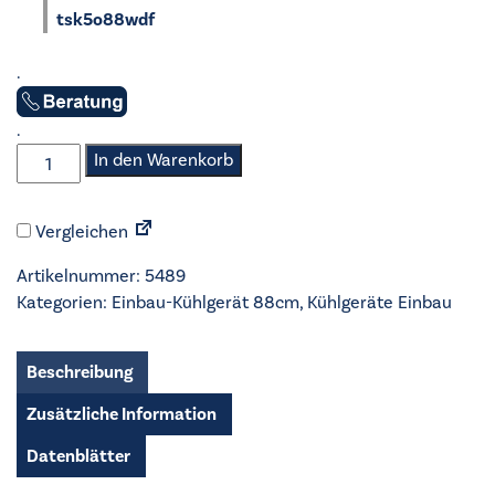
tsk5o88wdf
.
.
AEG
In den Warenkorb
-
Einbau-
Vergleichen
Kühlgerät
88cm
Artikelnummer:
5489
-
Kategorien:
Einbau-Kühlgerät 88cm
,
Kühlgeräte Einbau
ER5D88F
Menge
Beschreibung
Zusätzliche Information
Datenblätter