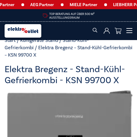
tner
AEG Partner
MIELE Partner
LIEBHERR Part
2
TOP BERATUNG AUF ÜBER 500 M
AUSSTELLUNGSRAUM
Start
/
Kühlgeräte Stand
/
Stand-Kühl-
Gefrierkombi
/ Elektra Bregenz – Stand-Kühl-Gefrierkombi
– KSN 99700 X
Elektra Bregenz - Stand-Kühl-
Gefrierkombi - KSN 99700 X