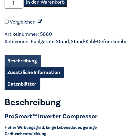
Elektra
In den Warenkorb
Bregenz
-
Vergleichen
Stand-
Kühl-
Artikelnummer:
5880
Gefrierkombi
Kategorien:
Kühlgeräte Stand
,
Stand-Kühl-Gefrierkombi
-
KSN
99700
Beschreibung
X
Zusätzliche Information
Menge
Datenblätter
Beschreibung
ProSmart™ Inverter Compressor
Hoher Wirkungsgrad, lange Lebensdauer, geringe
Geräuschentwicklung