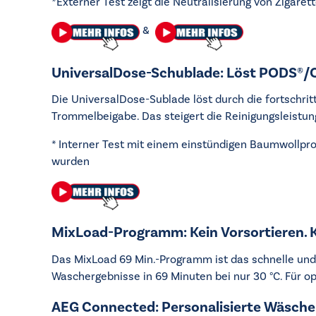
*Externer Test zeigt die Neutralisierung von Ziga
&
UniversalDose-Schublade: Löst PODS®/C
Die UniversalDose-Sublade löst durch die fortschri
Trommelbeigabe. Das steigert die Reinigungsleistu
* Interner Test mit einem einstündigen Baumwollpr
wurden
MixLoad-Programm: Kein Vorsortieren. K
Das MixLoad 69 Min.-Programm ist das schnelle un
Waschergebnisse in 69 Minuten bei nur 30 °C. Für opt
AEG Connected: Personalisierte Wäsche