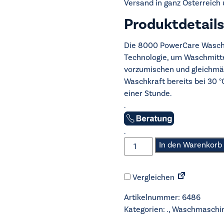
Versand in ganz Österreich
Produktdetails
Die 8000 PowerCare Waschm
Technologie, um Waschmitte
vorzumischen und gleichmäßi
Waschkraft bereits bei 30 
einer Stunde.
.
.
AEG
In den Warenkorb
-
Waschmaschine
Vergleichen
-
LR8EW75400
Artikelnummer:
6486
Menge
Kategorien:
.
,
Waschmaschi