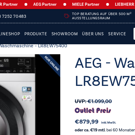
ner
AEG Partner
MIELE Partner
LIEBHERR Partn
2
TOP BERATUNG AUF ÜBER 500 M
3 7252 70483
AUSSTELLUNGSRAUM
LINESHOP
PRODUKTE
SHOWROOM
ÜBER UNS
SERVICE
 Waschmaschine – LR8EW75400
AEG - Wa
LR8EW7
UVP:
€
1.099,00
€
879,99
inkl. MwSt.
oder ca. €19 mtl.
bei 60 Monaten 