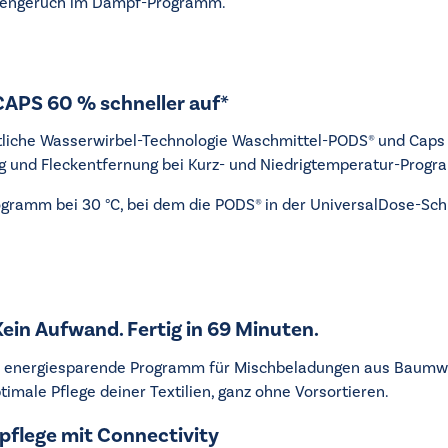
rettengeruch im Dampf-Programm.
APS 60 % schneller auf*
ttliche Wasserwirbel-Technologie Waschmittel-PODS® und Caps 
ng und Fleckentfernung bei Kurz- und Niedrigtemperatur-Prog
ogramm bei 30 °C, bei dem die PODS® in der UniversalDose-Sc
ein Aufwand. Fertig in 69 Minuten.
d energiesparende Programm für Mischbeladungen aus Baumwoll
imale Pflege deiner Textilien, ganz ohne Vorsortieren.
pflege mit Connectivity