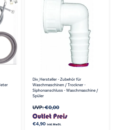
Div_Hersteller - Zubehör für
Meter
Waschmaschinen / Trockner -
Siphonanschluss - Waschmaschine /
Spüler
UVP:
€
0,00
€
4,90
inkl. MwSt.