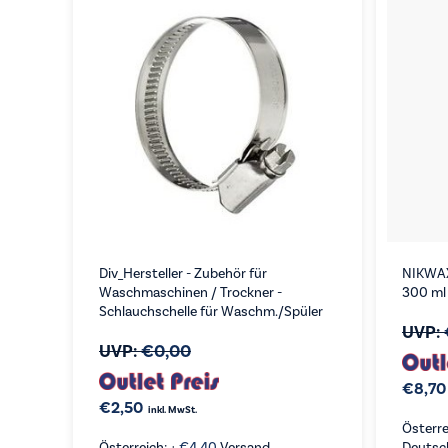
Div_Hersteller - Zubehör für
NIKWAX
Waschmaschinen / Trockner -
300 ml
Schlauchschelle für Waschm./Spüler
UVP:
UVP:
€
0,00
€
8,70
€
2,50
inkl. MwSt.
Österre