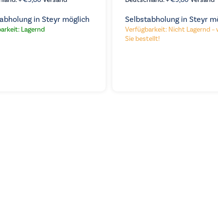
hland: +
€
9,80
Versand
Deutschland: +
€
9,80
Versand
abholung in Steyr möglich
Selbstabholung in Steyr m
arkeit: Lagernd
Verfügbarkeit: Nicht Lagernd – 
Sie bestellt!