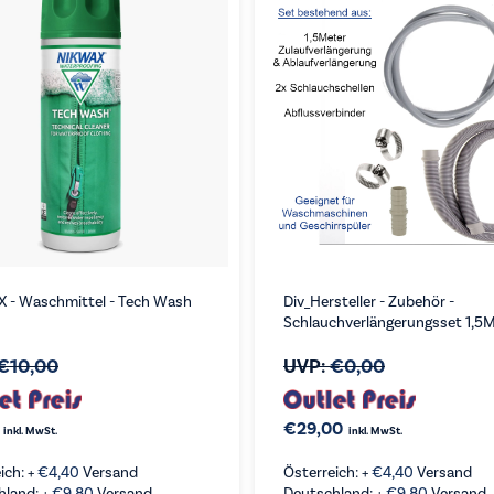
 - Waschmittel - Tech Wash
Div_Hersteller - Zubehör -
Schlauchverlängerungsset 1,5
€
10,00
UVP:
€
0,00
€
29,00
inkl. MwSt.
inkl. MwSt.
ich: +
€
4,40
Versand
Österreich: +
€
4,40
Versand