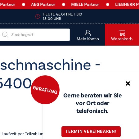
er
AEG Partner
MIELE Partner
LIEBHERR Partner
HEUTE GEÖFFNET BIS
13:00 UHR
Products
search
Mein Konto
Warenkorb
schmaschine -
5400
BERATUNG
Gerne beraten wir Sie
vor Ort oder
telefonisch.
TERMIN VEREINBAREN!
Laufzeit per Teilzahlung