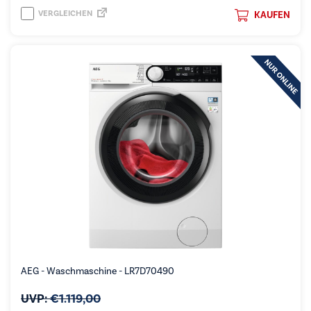
VERGLEICHEN
KAUFEN
AEG - Waschmaschine - LR7D70490
UVP:
€
1.119,00