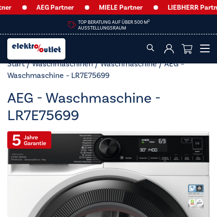
AEG Partner
MIELE Partner
LIEBHERR Partner
HEUTE GEÖFFNET VON
09:00 – 12:30 UHR & 14:00 – 18:00 UHR
Start
/
Waschmaschinen
/
Waschmaschine
/ AEG –
Waschmaschine – LR7E75699
AEG - Waschmaschine -
LR7E75699