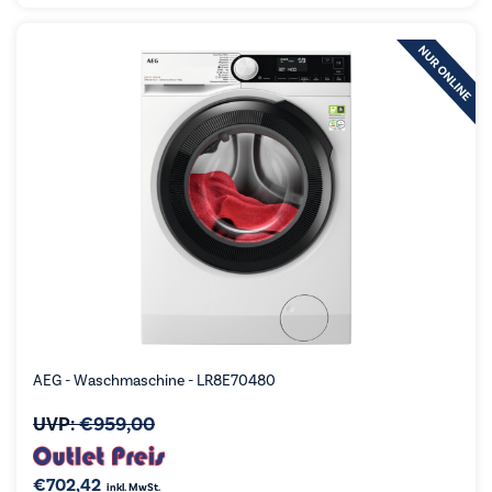
AEG - Waschmaschine - LR8E70480
UVP:
€
959,00
€
702,42
inkl. MwSt.