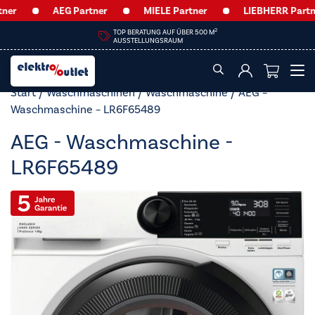
AEG Partner
MIELE Partner
LIEBHERR Partner
HEUTE GEÖFFNET VON
09:00 – 12:30 UHR & 14:00 – 18:00 UHR
Start
/
Waschmaschinen
/
Waschmaschine
/ AEG –
Waschmaschine – LR6F65489
AEG - Waschmaschine -
LR6F65489