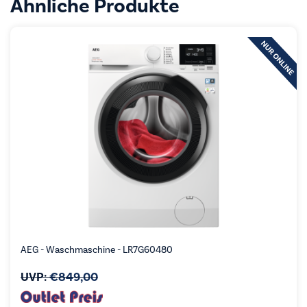
Ähnliche Produkte
AEG - Waschmaschine - LR7G60480
UVP:
€
849,00