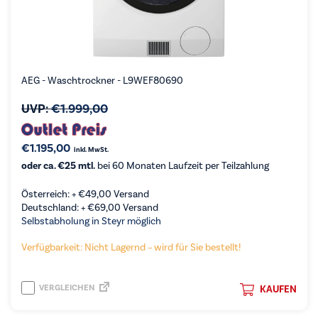
AEG - Waschtrockner - L9WEF80690
UVP:
€
1.999,00
€
1.195,00
inkl. MwSt.
oder ca. €25 mtl.
bei 60 Monaten Laufzeit per Teilzahlung
Österreich: +
€
49,00
Versand
Deutschland: +
€
69,00
Versand
Selbstabholung in Steyr möglich
Verfügbarkeit: Nicht Lagernd – wird für Sie bestellt!
VERGLEICHEN
KAUFEN