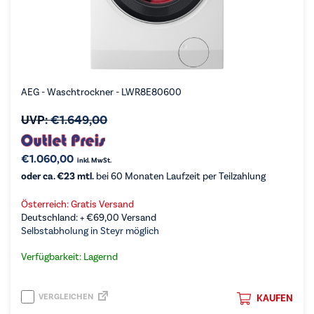
AEG - Waschtrockner - LWR8E80600
UVP:
€
1.649,00
€
1.060,00
inkl. MwSt.
oder ca. €23 mtl.
bei 60 Monaten Laufzeit per Teilzahlung
Österreich: Gratis Versand
Deutschland: +
€
69,00
Versand
Selbstabholung in Steyr möglich
Verfügbarkeit: Lagernd
VERGLEICHEN
KAUFEN