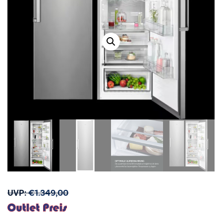
UVP:
€
1.349,00