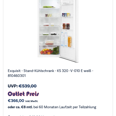
Exquisit - Stand-Kühlschrank - KS 320 -V-010 E weiß -
810460301
UVP:
€
539,00
€
366,00
inkl. MwSt.
oder ca. €8 mtl.
bei 60 Monaten Laufzeit per Teilzahlung