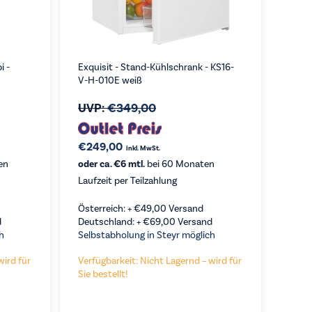
i -
Exquisit - Stand-Kühlschrank - KS16-
V-H-010E weiß
UVP:
€
349,00
€
249,00
inkl. MwSt.
en
oder ca. €6 mtl.
bei 60 Monaten
Laufzeit per Teilzahlung
Österreich: +
€
49,00
Versand
d
Deutschland: +
€
69,00
Versand
h
Selbstabholung in Steyr möglich
wird für
Verfügbarkeit: Nicht Lagernd – wird für
Sie bestellt!