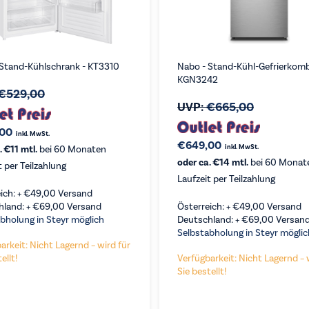
 Stand-Kühlschrank - KT3310
Nabo - Stand-Kühl-Gefrierkomb
KGN3242
€
529,00
UVP:
€
665,00
,00
inkl. MwSt.
€
649,00
inkl. MwSt.
. €11 mtl.
bei 60 Monaten
oder ca. €14 mtl.
bei 60 Monat
t per Teilzahlung
Laufzeit per Teilzahlung
ich: +
€
49,00
Versand
hland: +
€
69,00
Versand
Österreich: +
€
49,00
Versand
bholung in Steyr möglich
Deutschland: +
€
69,00
Versan
Selbstabholung in Steyr möglic
arkeit: Nicht Lagernd – wird für
ellt!
Verfügbarkeit: Nicht Lagernd – 
Sie bestellt!