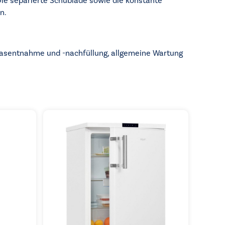
Die separierte Schublade sowie die konstante
n.
 Gasentnahme und -nachfüllung, allgemeine Wartung