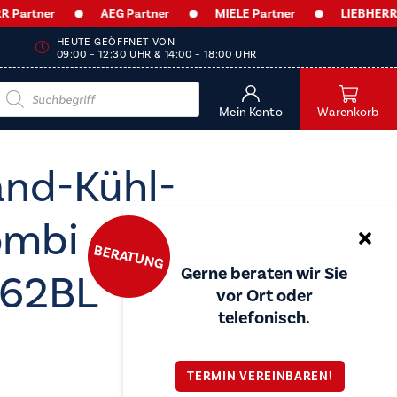
rtner
AEG Partner
MIELE Partner
LIEBHERR Par
HEUTE GEÖFFNET VON
09:00 – 12:30 UHR & 14:00 – 18:00 UHR
Products
search
Mein Konto
Warenkorb
and-Kühl-
ombi -
BERATUNG
Gerne beraten wir Sie
62BL
vor Ort oder
telefonisch.
TERMIN VEREINBAREN!