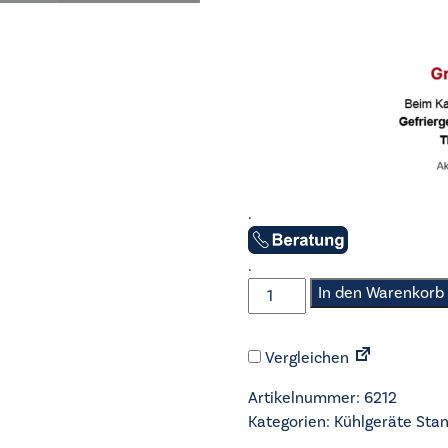
.
.
AEG
In den Warenkorb
-
Stand-
Vergleichen
Kühl-
Gefrierkombi
Artikelnummer:
6212
-
Kategorien:
Kühlgeräte Sta
ORC8M362BL