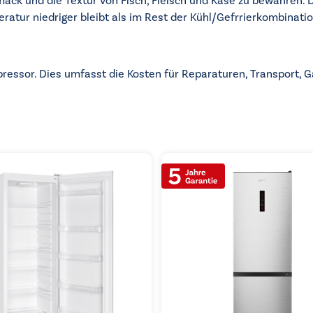
mack und die Textur von Fisch, Fleisch und Käse zu bewahren. 
peratur niedriger bleibt als im Rest der Kühl/Gefrrierkombinatio
pressor. Dies umfasst die Kosten für Reparaturen, Transport,