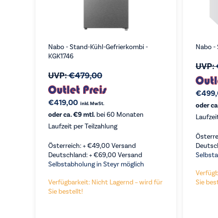
Nabo - Stand-Kühl-Gefrierkombi -
Nabo -
KGK1746
UVP:
UVP:
€
479,00
€
499
€
419,00
inkl. MwSt.
oder ca
oder ca. €9 mtl.
bei 60 Monaten
Laufzei
Laufzeit per Teilzahlung
Österre
Österreich: +
€
49,00
Versand
Deutsc
Deutschland: +
€
69,00
Versand
Selbsta
Selbstabholung in Steyr möglich
Verfügb
Verfügbarkeit: Nicht Lagernd – wird für
Sie best
Sie bestellt!