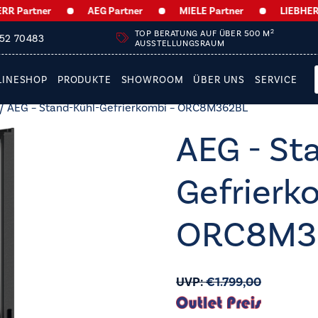
artner
AEG Partner
MIELE Partner
LIEBHERR Pa
2
TOP BERATUNG AUF ÜBER 500 M
252 70483
AUSSTELLUNGSRAUM
LINESHOP
PRODUKTE
SHOWROOM
ÜBER UNS
SERVICE
/ AEG – Stand-Kühl-Gefrierkombi – ORC8M362BL
AEG - St
Gefrierk
ORC8M3
UVP:
€
1.799,00