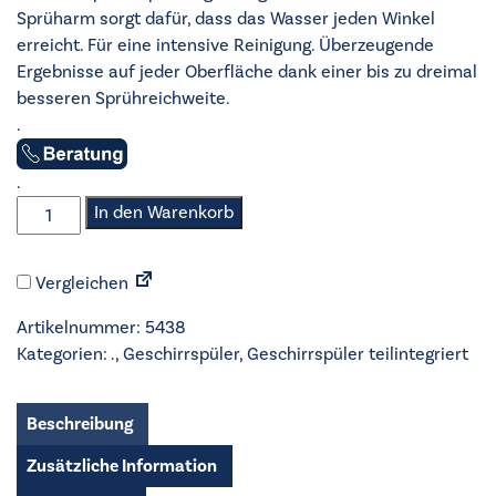
Sprüharm sorgt dafür, dass das Wasser jeden Winkel
erreicht. Für eine intensive Reinigung. Überzeugende
Ergebnisse auf jeder Oberfläche dank einer bis zu dreimal
besseren Sprühreichweite.
.
.
AEG
In den Warenkorb
-
Geschirrspüler
Vergleichen
teilintegriert
60cm
Artikelnummer:
5438
-
Kategorien:
.
,
Geschirrspüler
,
Geschirrspüler teilintegriert
FEE53610ZM
Menge
Beschreibung
Zusätzliche Information