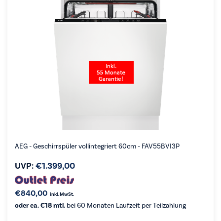
AEG - Geschirrspüler vollintegriert 60cm - FAV55BVI3P
UVP:
€
1.399,00
€
840,00
inkl. MwSt.
oder ca. €18 mtl.
bei 60 Monaten Laufzeit per Teilzahlung