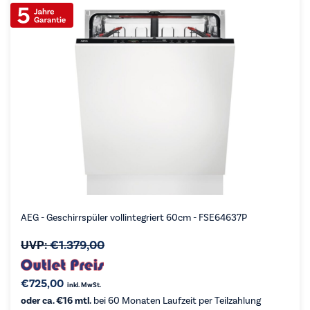
AEG - Geschirrspüler vollintegriert 60cm - FSE64637P
UVP:
€
1.379,00
€
725,00
inkl. MwSt.
oder ca. €16 mtl.
bei 60 Monaten Laufzeit per Teilzahlung