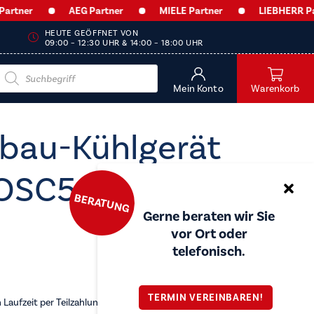
r
AEG Partner
MIELE Partner
LIEBHERR Partner
HEUTE GEÖFFNET VON
09:00 – 12:30 UHR & 14:00 – 18:00 UHR
Products
search
Mein Konto
Warenkorb
nbau-Kühlgerät
 OSC5S183ES
BERATUNG
Gerne beraten wir Sie
vor Ort oder
telefonisch.
TERMIN VEREINBAREN!
Laufzeit per Teilzahlung