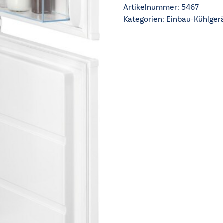
178cm
Artikelnummer:
5467
-
Kategorien:
Einbau-Kühlger
OSC5S183ES
Menge