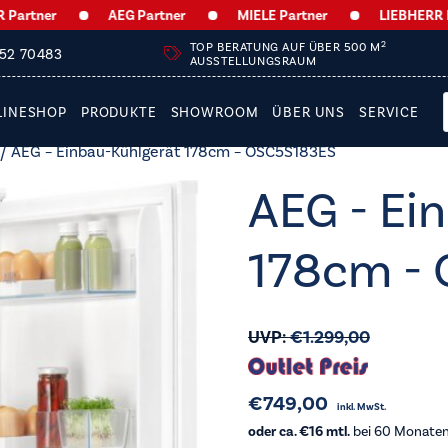
er
AEG Partner
MIELE Partner
LIEBHERR Partne
2
TOP BERATUNG AUF ÜBER 500 M
252 70483
AUSSTELLUNGSRAUM
LINESHOP
PRODUKTE
SHOWROOM
ÜBER UNS
SERVICE
/ AEG – Einbau-Kühlgerät 178cm – OSC5S183ES
AEG - Ei
178cm -
UVP:
€
1.299,00
€
749,00
inkl. MwSt.
oder ca. €16 mtl.
bei 60 Monaten 