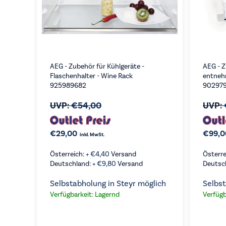
AEG - Zubehör für Kühlgeräte -
AEG - Z
Flaschenhalter - Wine Rack
entneh
925989682
902979
UVP:
€
54,00
UVP:
€
29,00
€
99,0
inkl. MwSt.
Österreich: +
€
4,40
Versand
Österre
Deutschland: +
€
9,80
Versand
Deutsc
Selbstabholung in Steyr möglich
Selbst
Verfügbarkeit: Lagernd
Verfügb