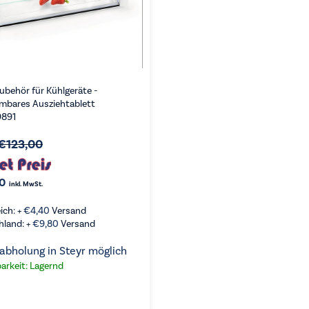
ubehör für Kühlgeräte -
mbares Ausziehtablett
891
€
123,00
0
inkl. MwSt.
ich: +
€
4,40
Versand
hland: +
€
9,80
Versand
abholung in Steyr möglich
arkeit: Lagernd