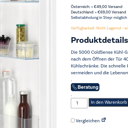
Österreich: +
€
49,00
Versand
Deutschland: +
€
69,00
Versand
Selbstabholung in Steyr möglich
Verfügbarkeit: Nicht Lagernd – wir
Produktdetails
Die 5000 ColdSense Kühl-Ge
nach dem Öffnen der Tür 40
Kühlschränke. Die schnelle 
vermeiden und die Lebensmi
.
.
AEG
In den Warenkorb
-
Einbau-
Vergleichen
Kühlgerät