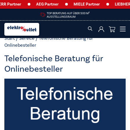
R Partner
AEG Partner
MIELE Partner
LIEBHERR
2
TOP BERATUNG AUF ÜBER 500 M
AUSSTELLUNGSRAUM
Start
/
Service
/ Telefonische Beratung für
Onlinebesteller
Telefonische Beratung für
Onlinebesteller