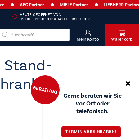
AEG Partner
MIELE Partner
LIEBHERR Partner
HEUTE GEÖFFNET VON
09:00 – 12:30 UHR & 14:00 – 18:00 UHR
Products
search
Mein Konto
Warenkorb
- Stand-
chrank - FNe
BERATUNG
Gerne beraten wir Sie
vor Ort oder
telefonisch.
TERMIN VEREINBAREN!