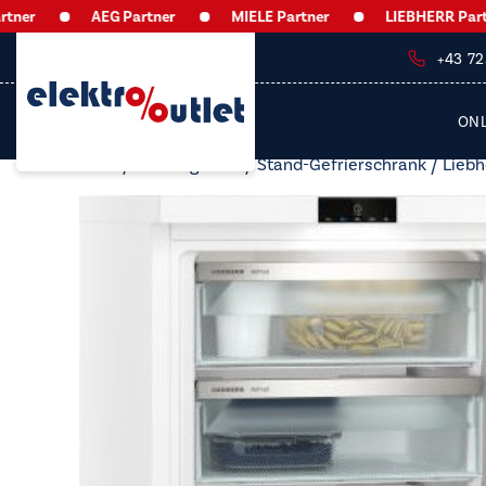
AEG Partner
MIELE Partner
LIEBHERR Partner
+43 7
ON
Start
/
Gefriergeräte
/
Stand-Gefrierschrank
/ Liebh