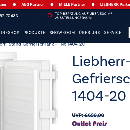
AEG Partner
MIELE Partner
LIEBHERR Partner
2
TOP BERATUNG AUF ÜBER 500 M
252 70483
AUSSTELLUNGSRAUM
LINESHOP
PRODUKTE
SHOWROOM
ÜBER UNS
SERVICE
err- Stand-Gefrierschrank – FNe 1404-20
Liebherr
Gefriers
1404-20
UVP:
€
639,00