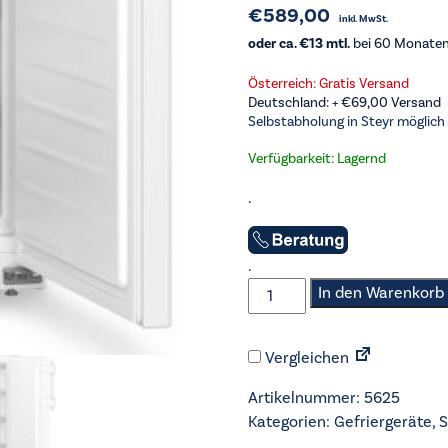
€
589,00
inkl. MwSt.
oder ca. €13 mtl.
bei 60 Monaten 
Österreich: Gratis Versand
Deutschland: +
€
69,00
Versand
Selbstabholung in Steyr möglich
Verfügbarkeit: Lagernd
.
.
Liebherr-
In den Warenkorb
Stand-
Gefrierschrank
Vergleichen
-
FNe
Artikelnummer:
5625
1404-
Kategorien:
Gefriergeräte
,
S
20