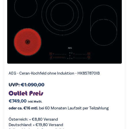
AEG - Ceran-Kochfeld ohne Induktion - HK857870IB
UVP:
€
1.090,00
€
749,00
inkl. MwSt.
oder ca. €16 mtl.
bei 60 Monaten Laufzeit per Teilzahlung
Österreich: +
€
8,80
Versand
Deutschland: +
€
19,80
Versand