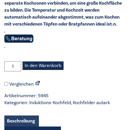
separate Kochzonen verbinden, um eine große Kochfläche
zu bilden. Die Temperatur und Kochzeit werden
automatisch aufeinander abgestimmt, was zum Kochen
mit verschiedenen Töpfen oder Bratpfannen ideal ist.n.
.
.
Electrolux
In den Warenkorb
-
Induktions-
Vergleichen
Kochfeld
-
Artikelnummer:
5945
LIV834I
Kategorien:
Induktions-Kochfeld
,
Kochfelder autark
Menge
Beschreibung