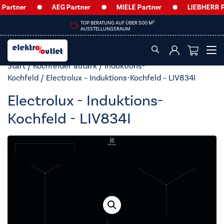
rtner
AEG Partner
MIELE Partner
LIEBHERR Par
2
TOP BERATUNG AUF ÜBER 500 M
AUSSTELLUNGSRAUM
Start
/
Kochfelder autark
/
Induktions-
Kochfeld
/ Electrolux – Induktions-Kochfeld – LIV834I
Electrolux - Induktions-
Kochfeld - LIV834I