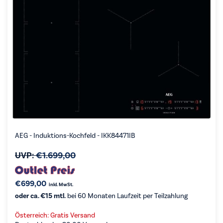
AEG - Induktions-Kochfeld - IKK84471IB
UVP:
€
1.699,00
€
699,00
inkl. MwSt.
oder ca. €15 mtl.
bei 60 Monaten Laufzeit per Teilzahlung
Österreich: Gratis Versand