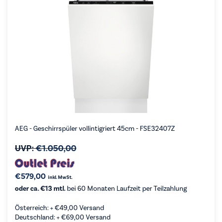
AEG - Geschirrspüler vollintigriert 45cm - FSE32407Z
UVP:
€
1.050,00
€
579,00
inkl. MwSt.
oder ca. €13 mtl.
bei 60 Monaten Laufzeit per Teilzahlung
Österreich: +
€
49,00
Versand
Deutschland: +
€
69,00
Versand