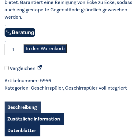
bietet. Garantiert eine Reinigung von Ecke zu Ecke, sodass
auch eng gestapelte Gegenstände gründlich gewaschen
werden.
.
.
Electrolux
In den Warenkorb
-
Geschirrspüler
Vergleichen
vollintegriert
60cm
Artikelnummer:
5956
-
Kategorien:
Geschirrspüler
,
Geschirrspüler vollintegriert
KESC8415L
Menge
Beschreibung
Zusätzliche Information
Datenblätter