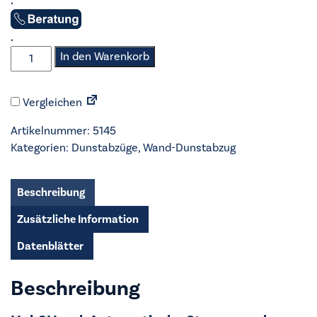
.
.
AEG
In den Warenkorb
-
Wand-
Vergleichen
Dunstabzug
-
Artikelnummer:
5145
DVK5961HB
Kategorien:
Dunstabzüge
,
Wand-Dunstabzug
Menge
Beschreibung
Zusätzliche Information
Datenblätter
Beschreibung