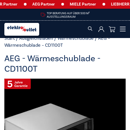
Partner
AEG Partner
MIELE Partner
LIEBHERR Pa
2
TOP BERATUNG AUF ÜBER 500 M
AUSSTELLUNGSRAUM
Start
/
Ausgleichsladen
/
Wärmeschublade
/ AEG –
Wärmeschublade – CD1100T
AEG - Wärmeschublade -
CD1100T