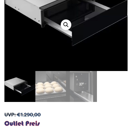
UVP:
€
1.290,00