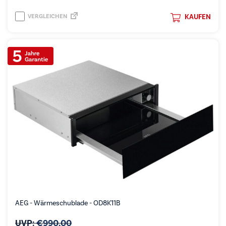
VERGLEICHEN
KAUFEN
AEG - Wärmeschublade - OD8K11B
UVP:
€
990,00