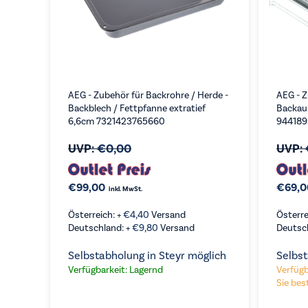
AEG - Zubehör für Backrohre / Herde -
AEG - Z
Backblech / Fettpfanne extratief
Backaus
6,6cm 7321423765660
944189
UVP:
€
0,00
UVP:
€
99,00
€
69,0
inkl. MwSt.
Österreich: +
€
4,40
Versand
Österre
Deutschland: +
€
9,80
Versand
Deutsc
VERGLEICHEN
KAUFEN
Selbstabholung in Steyr möglich
Selbst
Verfügbarkeit: Lagernd
Verfügb
Sie best
VE