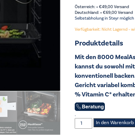
Österreich: +
€
49,00
Versand
Deutschland: +
€
69,00
Versand
Selbstabholung in Steyr möglich
Verfügbarkeit: Nicht Lagernd – wir
Produktdetails
Mit den 8000 MealAs
kannst du sowohl mit
konventionell backen.
Gericht variabel komb
% Vitamin C* erhalte
.
AEG
In den Warenkorb
-