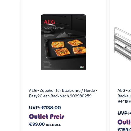
AEG - Zubehör für Backrohre / Herde -
AEG - Z
Easy2Clean Backblech 902980259
Backau
94418
UVP:
€
138,00
UVP:
€
99,00
inkl. MwSt.
€
159,