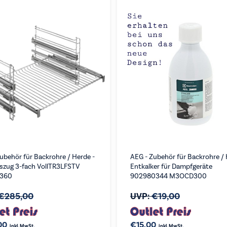
ubehör für Backrohre / Herde -
AEG - Zubehör für Backrohre / 
szug 3-fach VollTR3LFSTV
Entkalker für Dampfgeräte
9360
902980344 M3OCD300
€
285,00
UVP:
€
19,00
00
€
15,00
inkl. MwSt.
inkl. MwSt.