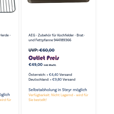
Herde -
AEG - Zubehör für Kochfelder - Brat-
und Fettpfanne 944189366
UVP:
€
60,00
€
49,00
inkl. MwSt.
Österreich: +
€
4,40
Versand
Deutschland: +
€
9,80
Versand
Selbstabholung in Steyr möglich
öglich
Verfügbarkeit: Nicht Lagernd – wird für
KAUFEN
wird für
Sie bestellt!
VERGLEICHEN
KAUFEN