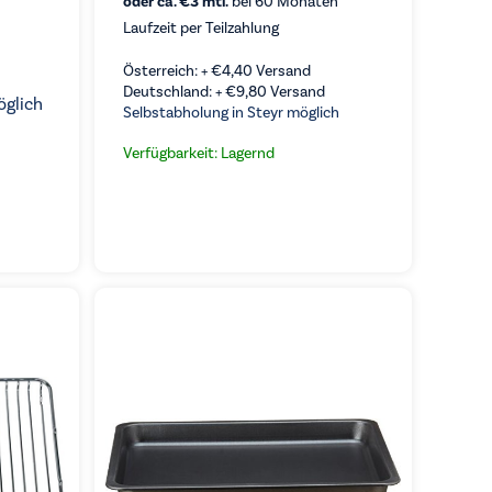
oder ca. €3 mtl.
bei 60 Monaten
Laufzeit per Teilzahlung
Österreich: +
€
4,40
Versand
Deutschland: +
€
9,80
Versand
öglich
Selbstabholung in Steyr möglich
Verfügbarkeit: Lagernd