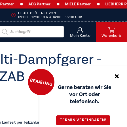
er
AEG Partner
MIELE Partner
LIEBHERR Partner
HEUTE GEÖFFNET VON
09:00 – 12:30 UHR & 14:00 – 18:00 UHR
Products
search
Mein Konto
Warenkorb
lti-Dampfgarer -
3ZAB
BERATUNG
Gerne beraten wir Sie
vor Ort oder
telefonisch.
TERMIN VEREINBAREN!
Laufzeit per Teilzahlung