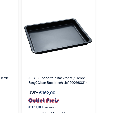
Herde -
AEG - Zubehör für Backrohre / Herde -
Easy2Clean Backblech tief 902980314
UVP:
€
162,00
€
119,00
inkl. MwSt.