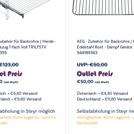
ubehör für Backrohre / Herde -
AEG - Zubehör für Backrohre / 
zug 1-fach Voll TR1LFSTV
Edelstahl Rost - Dampf Geräte
355
944189363
€
123,00
UVP:
€
50,00
0
€
50,00
inkl. MwSt.
inkl. MwSt.
ich: +
€
4,40
Versand
Österreich: +
€
4,40
Versand
hland: +
€
9,80
Versand
Deutschland: +
€
9,80
Versand
abholung in Steyr möglich
Selbstabholung in Steyr m
VERGLEICHEN
arkeit: Nicht Lagernd – wird für
Verfügbarkeit: Nicht Lagernd – 
ellt!
Sie bestellt!
RGLEICHEN
KAUFEN