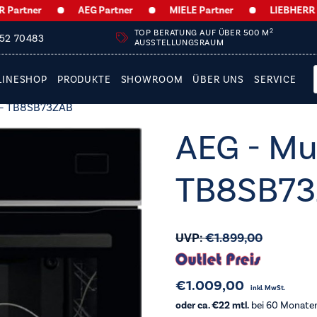
ner
AEG Partner
MIELE Partner
LIEBHERR Partn
2
TOP BERATUNG AUF ÜBER 500 M
252 70483
AUSSTELLUNGSRAUM
LINESHOP
PRODUKTE
SHOWROOM
ÜBER UNS
SERVICE
 – TB8SB73ZAB
AEG - Mu
TB8SB7
UVP:
€
1.899,00
€
1.009,00
inkl. MwSt.
oder ca. €22 mtl.
bei 60 Monaten 