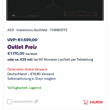
AEG - Induktions-Kochfeld - TII84B0FFZ
UVP:
€
1.599,00
€
1.170,00
inkl. MwSt.
oder ca. €25 mtl.
bei 60 Monaten Laufzeit per Teilzahlung
Österreich: Gratis Versand
Deutschland: +
€
19,80
Versand
Selbstabholung in Steyr möglich
Verfügbarkeit: Lagernd
VERGLEICHEN
KAUFEN