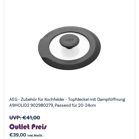
AEG - Zubehör für Kochfelder - Topfdeckel mit Dampföffnung
A9HOLID2 902980279, Passend für 20-24cm
UVP:
€
41,00
€
39,00
inkl. MwSt.