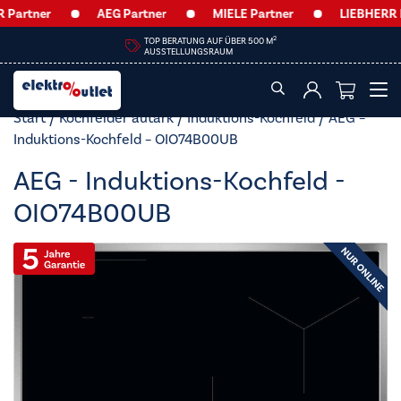
artner
AEG Partner
MIELE Partner
LIEBHERR Par
2
TOP BERATUNG AUF ÜBER 500 M
AUSSTELLUNGSRAUM
Start
/
Kochfelder autark
/
Induktions-Kochfeld
/ AEG –
Induktions-Kochfeld – OIO74B00UB
AEG - Induktions-Kochfeld -
OIO74B00UB