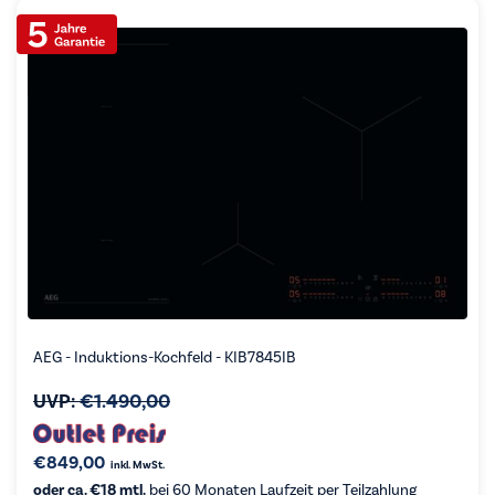
AEG - Induktions-Kochfeld - KIB7845IB
UVP:
€
1.490,00
€
849,00
inkl. MwSt.
oder ca. €18 mtl.
bei 60 Monaten Laufzeit per Teilzahlung