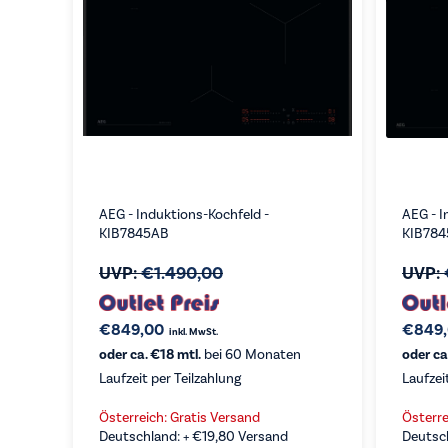
AEG - Induktions-Kochfeld -
AEG - I
KIB7845AB
KIB784
UVP:
€
1.490,00
UVP:
€
849,00
€
849
inkl. MwSt.
oder ca. €18 mtl.
bei 60 Monaten
oder ca
Laufzeit per Teilzahlung
Laufzei
Österreich: Gratis Versand
Österre
Deutschland: +
€
19,80
Versand
Deutsc