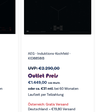
AEG - Induktions-Kochfeld -
KID8858IB
UVP:
€
2.290,00
€
1.449,00
inkl. MwSt.
en
oder ca. €31 mtl.
bei 60 Monaten
Laufzeit per Teilzahlung
Österreich: Gratis Versand
Deutschland: +
€
19,80
Versand