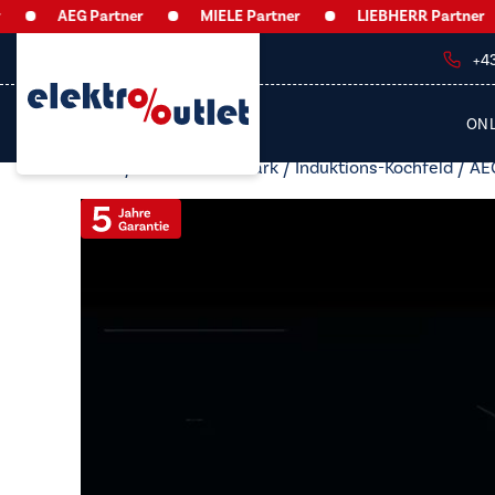
AEG Partner
MIELE Partner
LIEBHERR Partner
+4
ON
Start
/
Kochfelder autark
/
Induktions-Kochfeld
/ AEG