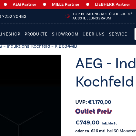
AEG Partner
MIELE Partner
LIEBHERR Partner
2
TOP BERATUNG AUF ÜBER 500 M
3 7252 70483
AUSSTELLUNGSRAUM
LINESHOP
PRODUKTE
SHOWROOM
ÜBER UNS
SERVICE
 – Induktions-Kochfeld – KIB6844IB
AEG - In
Kochfeld
UVP:
€
1.170,00
€
749,00
inkl. MwSt.
oder ca. €16 mtl.
bei 60 Monaten 