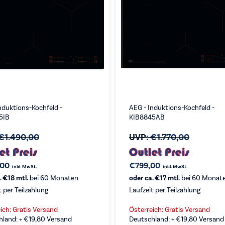
nduktions-Kochfeld -
AEG - Induktions-Kochfeld -
5IB
KIB8845AB
€
1.490,00
UVP:
€
1.770,00
,00
€
799,00
inkl. MwSt.
inkl. MwSt.
. €18 mtl.
bei 60 Monaten
oder ca. €17 mtl.
bei 60 Monat
t per Teilzahlung
Laufzeit per Teilzahlung
ich: Gratis Versand
Österreich: Gratis Versand
hland: +
€
19,80
Versand
Deutschland: +
€
19,80
Versand