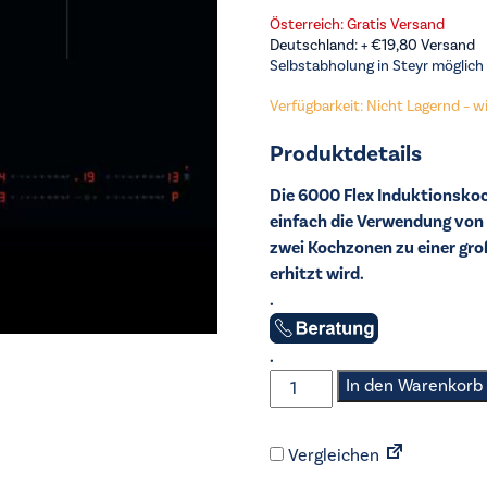
Österreich: Gratis Versand
Deutschland: +
€
19,80
Versand
Selbstabholung in Steyr möglich
Verfügbarkeit: Nicht Lagernd – wir
Produktdetails
Die 6000 Flex Induktionskoc
einfach die Verwendung von 
zwei Kochzonen zu einer gro
erhitzt wird.
.
.
AEG
In den Warenkorb
-
Induktions-
Vergleichen
Kochfeld
-