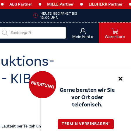
AEG Partner
MIELE Partner
LIEBHERR Partner
HEUTE GEÖFFNET BIS
13:00 UHR
Products
search
Mein Konto
Warenkorb
duktions-
 - KIB6844IB
BERATUNG
Gerne beraten wir Sie
vor Ort oder
telefonisch.
TERMIN VEREINBAREN!
Laufzeit per Teilzahlung