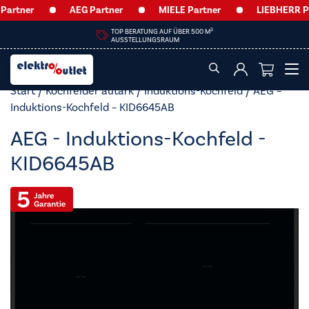
rtner
AEG Partner
MIELE Partner
LIEBHERR Par
2
TOP BERATUNG AUF ÜBER 500 M
AUSSTELLUNGSRAUM
Start
/
Kochfelder autark
/
Induktions-Kochfeld
/ AEG –
Induktions-Kochfeld – KID6645AB
AEG - Induktions-Kochfeld -
KID6645AB