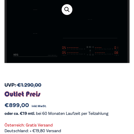
UVP:
€
1.290,00
€
899,00
inkl. MwSt.
oder ca. €19 mtl.
bei 60 Monaten Laufzeit per Teilzahlung
Österreich: Gratis Versand
Deutschland: +
€
19,80
Versand