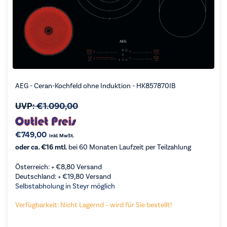
AEG - Ceran-Kochfeld ohne Induktion - HK857870IB
UVP:
€
1.090,00
€
749,00
inkl. MwSt.
oder ca. €16 mtl.
bei 60 Monaten Laufzeit per Teilzahlung
Österreich: +
€
8,80
Versand
Deutschland: +
€
19,80
Versand
Selbstabholung in Steyr möglich
Verfügbarkeit: Nicht Lagernd – wird für Sie bestellt!