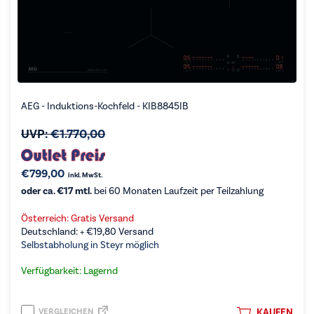
AEG - Induktions-Kochfeld - KIB8845IB
UVP:
€
1.770,00
€
799,00
inkl. MwSt.
oder ca. €17 mtl.
bei 60 Monaten Laufzeit per Teilzahlung
Österreich: Gratis Versand
Deutschland: +
€
19,80
Versand
Selbstabholung in Steyr möglich
Verfügbarkeit: Lagernd
VERGLEICHEN
KAUFEN