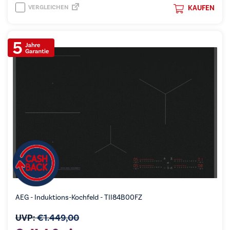
VERGLEICHEN
KAUFEN
AEG - Induktions-Kochfeld - TII84B00FZ
UVP:
€
1.449,00