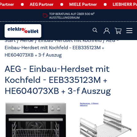
tner
AEG Partner
MIELE Partner
LIEBHERR Partn
2
TOP BERATUNG AUF ÜBER 500 M
AUSSTELLUNGSRAUM
Start
/
Herde
/
Einbau-Herdset mit Kochfeld
/ AEG –
Einbau-Herdset mit Kochfeld – EEB335123M +
HE604073XB + 3-f Auszug
AEG - Einbau-Herdset mit
Kochfeld - EEB335123M +
HE604073XB + 3-f Auszug