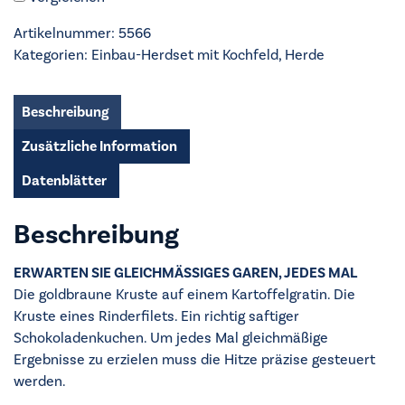
Herdset
mit
Artikelnummer:
5566
Kochfeld
Kategorien:
Einbau-Herdset mit Kochfeld
,
Herde
-
EEB335123M
+
Beschreibung
HE604073XB
Zusätzliche Information
+
3-
Datenblätter
f
Auszug
Beschreibung
Menge
ERWARTEN SIE GLEICHMÄSSIGES GAREN, JEDES MAL
Die goldbraune Kruste auf einem Kartoffelgratin. Die
Kruste eines Rinderfilets. Ein richtig saftiger
Schokoladenkuchen. Um jedes Mal gleichmäßige
Ergebnisse zu erzielen muss die Hitze präzise gesteuert
werden.