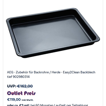
AEG - Zubehör für Backrohre / Herde - Easy2Clean Backblech
tief 902980314
UVP:
€
162,00
€
119,00
inkl. MwSt.
oder ca. €3 mtl.
bei 60 Monaten Laufzeit per Teilzahlung