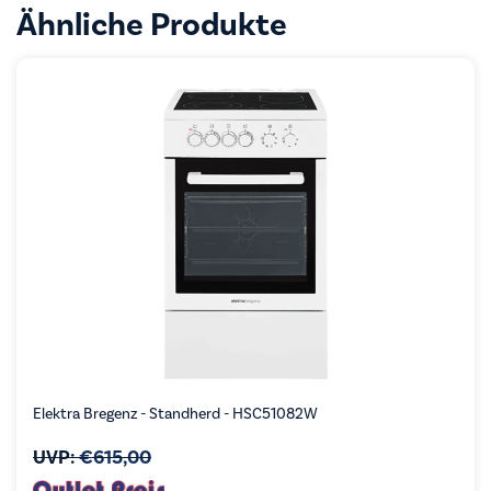
Ähnliche Produkte
Elektra Bregenz - Standherd - HSC51082W
UVP:
€
615,00