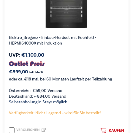
Elektro_Bregenz - Einbau-Herdset mit Kochfeld -
HEPMI64090X mit Induktion
UVP:
€
1.109,00
€
899,00
inkl. MwSt.
oder ca. €19 mtl.
bei 60 Monaten Laufzeit per Teilzahlung
Österreich: +
€
59,00
Versand
Deutschland: +
€
84,00
Versand
Selbstabholung in Steyr möglich
Verfügbarkeit: Nicht Lagernd – wird für Sie bestellt!
VERGLEICHEN
KAUFEN