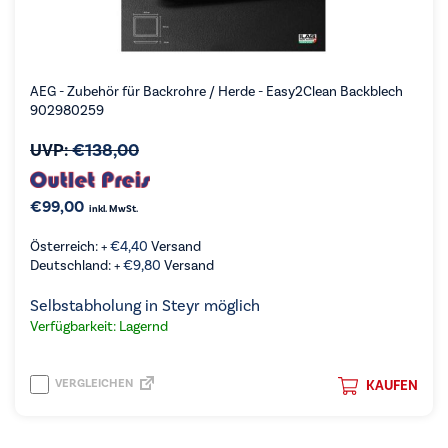
AEG - Zubehör für Backrohre / Herde - Easy2Clean Backblech
902980259
UVP:
€
138,00
€
99,00
inkl. MwSt.
Österreich: +
€
4,40
Versand
Deutschland: +
€
9,80
Versand
Selbstabholung in Steyr möglich
Verfügbarkeit: Lagernd
VERGLEICHEN
KAUFEN