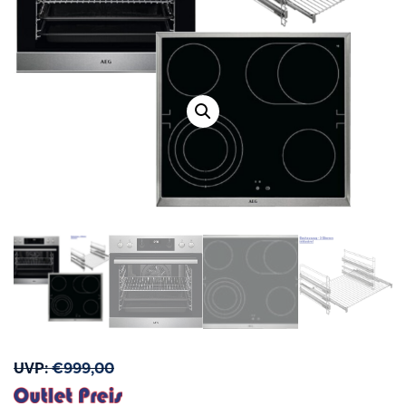
UVP:
€
999,00