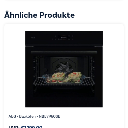
Ähnliche Produkte
AEG - Backöfen - NBE7P60SB
UVP:
€
1.199,00