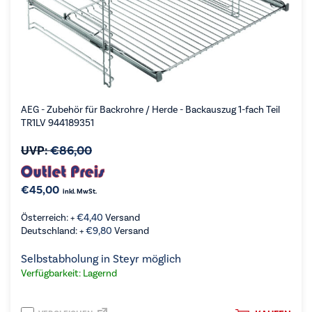
AEG - Zubehör für Backrohre / Herde - Backauszug 1-fach Teil
TR1LV 944189351
UVP:
€
86,00
€
45,00
inkl. MwSt.
Österreich: +
€
4,40
Versand
Deutschland: +
€
9,80
Versand
Selbstabholung in Steyr möglich
Verfügbarkeit: Lagernd