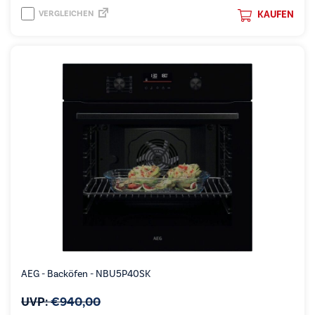
VERGLEICHEN
KAUFEN
AEG - Backöfen - NBU5P40SK
UVP:
€
940,00