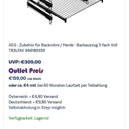
AEG - Zubehör für Backrohre / Herde - Backauszug 3-fach Voll
TR3LFAV 944189359
UVP:
€
309,00
€
159,00
inkl. MwSt.
oder ca. €4 mtl.
bei 60 Monaten Laufzeit per Teilzahlung
Österreich: +
€
4,40
Versand
Deutschland: +
€
9,80
Versand
Selbstabholung in Steyr möglich
Verfügbarkeit: Lagernd