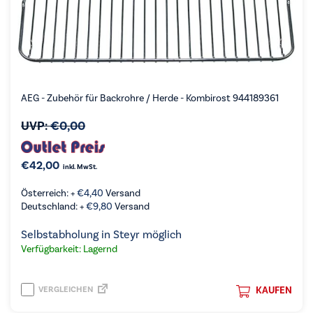
AEG - Zubehör für Backrohre / Herde - Kombirost 944189361
UVP:
€
0,00
€
42,00
inkl. MwSt.
Österreich: +
€
4,40
Versand
Deutschland: +
€
9,80
Versand
Selbstabholung in Steyr möglich
Verfügbarkeit: Lagernd
VERGLEICHEN
KAUFEN