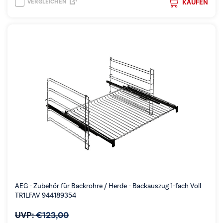
VERGLEICHEN
KAUFEN
AEG - Zubehör für Backrohre / Herde - Backauszug 1-fach Voll
TR1LFAV 944189354
UVP:
€
123,00