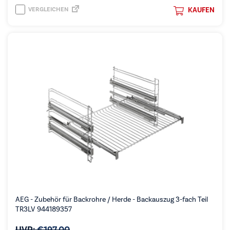
VERGLEICHEN
KAUFEN
AEG - Zubehör für Backrohre / Herde - Backauszug 3-fach Teil
TR3LV 944189357
UVP:
€
197,00