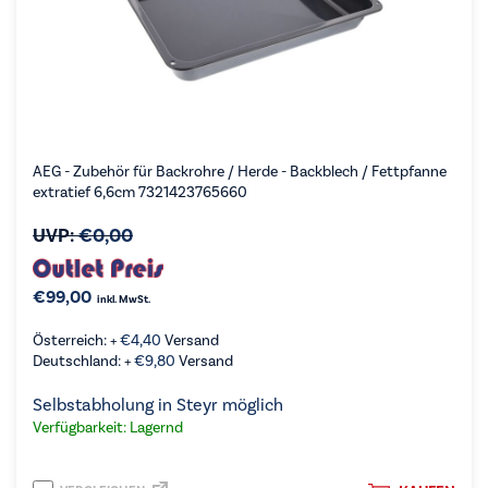
AEG - Zubehör für Backrohre / Herde - Backblech / Fettpfanne
extratief 6,6cm 7321423765660
UVP:
€
0,00
€
99,00
inkl. MwSt.
Österreich: +
€
4,40
Versand
Deutschland: +
€
9,80
Versand
Selbstabholung in Steyr möglich
Verfügbarkeit: Lagernd