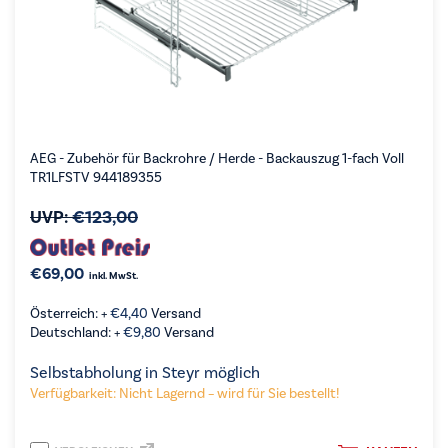
AEG - Zubehör für Backrohre / Herde - Backauszug 1-fach Voll
TR1LFSTV 944189355
UVP:
€
123,00
€
69,00
inkl. MwSt.
Österreich: +
€
4,40
Versand
Deutschland: +
€
9,80
Versand
Selbstabholung in Steyr möglich
Verfügbarkeit: Nicht Lagernd – wird für Sie bestellt!