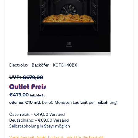
Electrolux - Backöfen - KOFGH40BX
UVP:
€
679,00
€
479,00
inkl. MwSt.
oder ca. €10 mtl.
bei 60 Monaten Laufzeit per Teilzahlung
Österreich: +
€
49,00
Versand
Deutschland: +
€
69,00
Versand
Selbstabholung in Steyr möglich
Verfügbarkeit: Nicht Lagernd – wird für Sie bestellt!